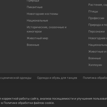
Природа
Растения, са
Пикантные
Птицы
Новогодние костюмы
Профессии
Национальные
Природа и п
Исторические, сказочные и
киногерои
Персонажи
Животный мир
Новогодние
Военные
Национальн
Животные и
Военные
Хэллоуин
 сценической одежды
Одежда и обувь для танцев
Политика обрабо
я корректной работы сайта, анализа посещаемости и улучшения пользова
– в
Политике обработки файлов cookie.