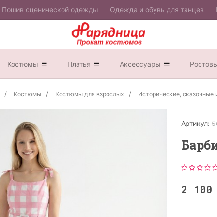
Пошив сценической одежды
Одежда и обувь для танцев
Костюмы
Платья
Аксессуары
Ростов
Костюмы
Костюмы для взрослых
Исторические, сказочные 
Артикул:
5
Барб
2 10