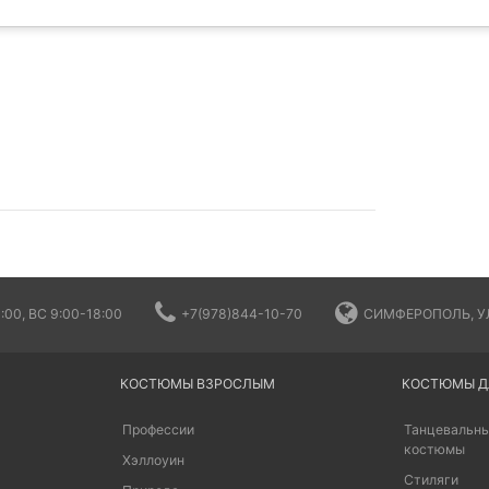
:00, ВС 9:00-18:00
+7(978)844-10-70
СИМФЕРОПОЛЬ, УЛ
КОСТЮМЫ ВЗРОСЛЫМ
КОСТЮМЫ Д
Профессии
Танцевальны
костюмы
Хэллоуин
Стиляги