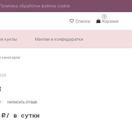
Политика обработки файлов cookie
0
Списки
Корзина
ые куклы
Мантии и конфедератки
и киногерои
659
и
НАПИСАТЬ ОТЗЫВ
0
/ в сутки
Р