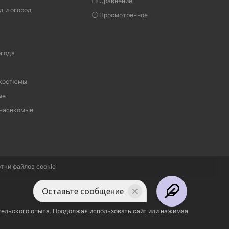
Сравнение
д и огород
Просмотренное
огода
 костюмы
ые
 насекомые
тки файлов cookie
Оставьте сообщение
тельского опыта. Продолжая использовать сайт или нажимая