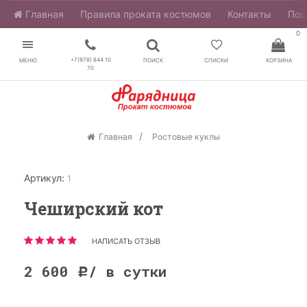
Главная
​Правила проката костюмов
Контакты
Пош
0
+7(978) 844 10
МЕНЮ
ПОИСК
СПИСКИ
КОРЗИНА
70
Главная
Ростовые куклы
Артикул:
1
Чеширский кот
НАПИСАТЬ ОТЗЫВ
2 600
/ в сутки
Р