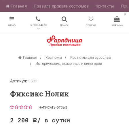
Главная
​Правила проката костюмов
Контакты
Пош
0
+7(978) 844 10
МЕНЮ
ПОИСК
СПИСКИ
КОРЗИНА
70
Главная
Костюмы
Костюмы для взрослых
Исторические, сказочные и киногерои
Артикул:
5632
Фиксикс Нолик
НАПИСАТЬ ОТЗЫВ
2 200
/ в сутки
Р