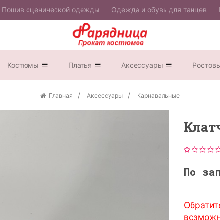
Пошив сценической одежды
Одежда и обувь для танцев
Костюмы
Платья
Аксессуары
Ростов
Главная
Аксессуары
Карнавальные
Клат
По за
Обратит
возможн