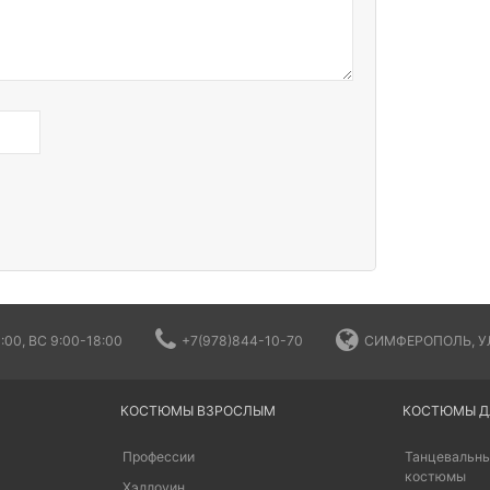
:00, ВС 9:00-18:00
+7(978)844-10-70
СИМФЕРОПОЛЬ, УЛ
КОСТЮМЫ ВЗРОСЛЫМ
КОСТЮМЫ Д
Профессии
Танцевальны
костюмы
Хэллоуин