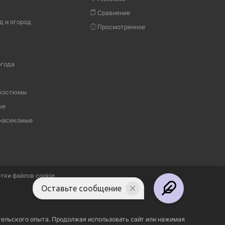
Сравнение
д и огород
Просмотренное
огода
 костюмы
ые
 насекомые
тки файлов cookie
Оставьте сообщение
тельского опыта. Продолжая использовать сайт или нажимая