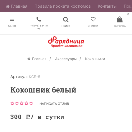
Главная
​Правила проката костюмов
Контакты
Пош
0
+7(978) 844 10
МЕНЮ
ПОИСК
СПИСКИ
КОРЗИНА
70
Главная
Аксессуары
Кокошники
Артикул:
КСБ-5
Кокошник белый
НАПИСАТЬ ОТЗЫВ
300
/ в сутки
Р