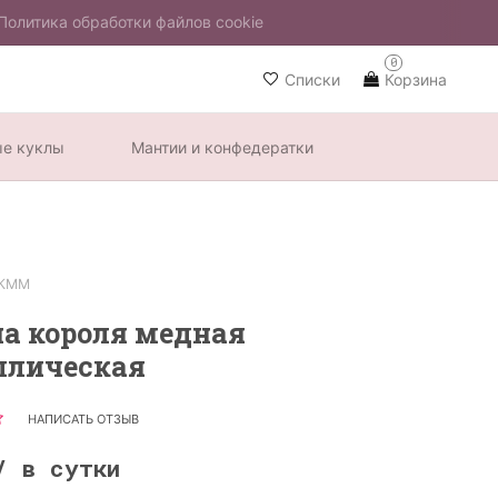
Политика обработки файлов cookie
0
Списки
Корзина
ые куклы
Мантии и конфедератки
КММ
а короля медная
ллическая
НАПИСАТЬ ОТЗЫВ
/ в сутки