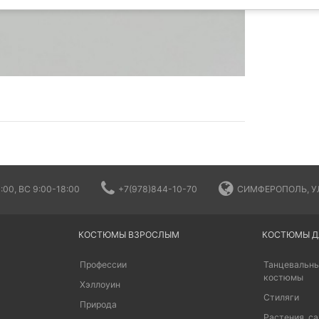
:00, ВС 9:00-18:00
+7(978)844-10-70
СИМФЕРОПОЛЬ, УЛ
КОСТЮМЫ ВЗРОСЛЫМ
КОСТЮМЫ Д
Профессии
Танцевальны
костюмы
Хэллоуин
Стиляги
Природа
Растения, са