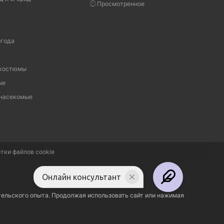
Просмотренное
огода
 костюмы
ые
 насекомые
тки файлов cookie
Онлайн консультант
тельского опыта. Продолжая использовать сайт или нажимая