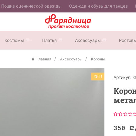
Пошив сценической одежды
Одежда и обувь для танцев
Костюмы
Платья
Аксессуары
Ростов
Главная
Аксессуары
Короны
ХИТ!
Артикул:
К
Корон
мета
350
Р