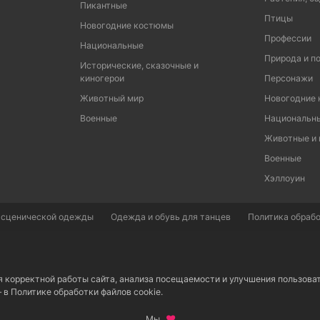
Пикантные
Птицы
Новогодние костюмы
Профессии
Национальные
Природа и п
Исторические, сказочные и
киногерои
Персонажи
Животный мир
Новогодние
Военные
Национальн
Животные и
Военные
Хэллоуин
 сценической одежды
Одежда и обувь для танцев
Политика обрабо
я корректной работы сайта, анализа посещаемости и улучшения пользова
– в
Политике обработки файлов cookie.
Мы