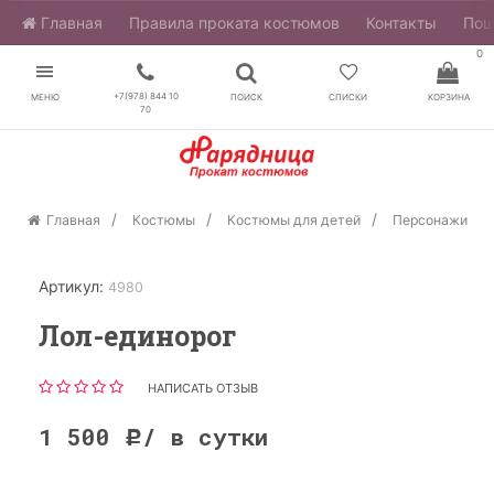
Главная
​Правила проката костюмов
Контакты
Пош
0
+7(978) 844 10
МЕНЮ
ПОИСК
СПИСКИ
КОРЗИНА
70
Главная
Костюмы
Костюмы для детей
Персонажи
Артикул:
4980
Лол-единорог
НАПИСАТЬ ОТЗЫВ
1 500
/ в сутки
Р