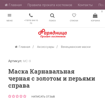
Главная
​Правила проката костюмов
Контакты
Пош
0
+7(978) 844 10
МЕНЮ
ПОИСК
СПИСКИ
КОРЗИНА
70
Главная
Аксессуары
Венецианские маски
Артикул:
МС-9
Маска Карнавальная
черная с золотом и перьями
справа
НАПИСАТЬ ОТЗЫВ