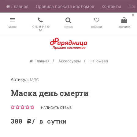
Главная
​Правила проката костюмов
Контакты
Пош
0
+7(978) 844 10
МЕНЮ
ПОИСК
СПИСКИ
КОРЗИНА
70
Главная
Аксессуары
Halloween
Артикул:
МДС
Маска день смерти
НАПИСАТЬ ОТЗЫВ
300
/ в сутки
Р