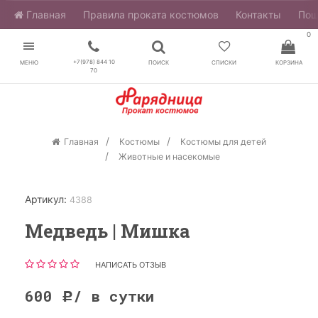
Главная
​Правила проката костюмов
Контакты
Пош
0
+7(978) 844 10
МЕНЮ
ПОИСК
СПИСКИ
КОРЗИНА
70
Главная
Костюмы
Костюмы для детей
Животные и насекомые
Артикул:
4388
Медведь | Мишка
НАПИСАТЬ ОТЗЫВ
600
/ в сутки
Р