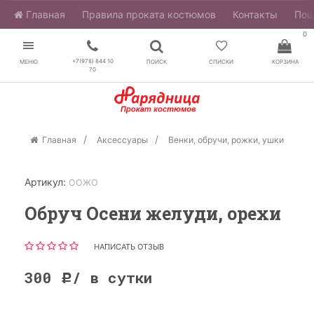
Главная
​Правила проката костюмов
Контакты
Пош
0
+7(978) 844 10
МЕНЮ
ПОИСК
СПИСКИ
КОРЗИНА
70
Главная
Аксессуары
Венки, обручи, рожки, ушки
Артикул:
ООЖО
Обруч Осени желуди, орехи
НАПИСАТЬ ОТЗЫВ
300
/ в сутки
Р