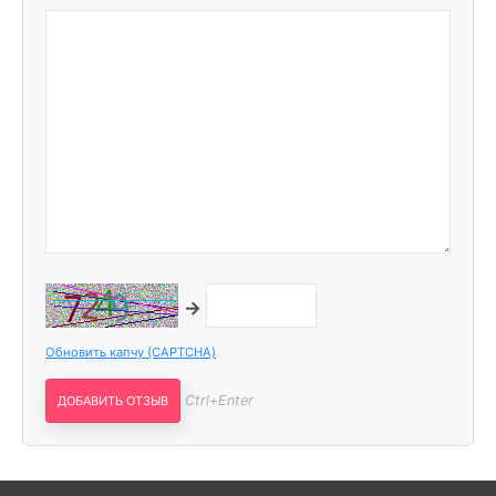
→
Обновить капчу (CAPTCHA)
Ctrl+Enter