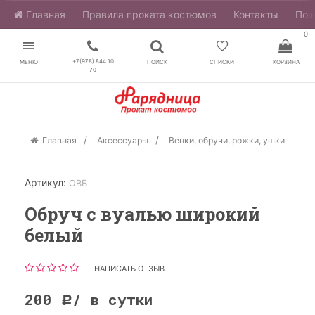
Главная
​Правила проката костюмов
Контакты
Пош
0
+7(978) 844 10
МЕНЮ
ПОИСК
СПИСКИ
КОРЗИНА
70
Главная
Аксессуары
Венки, обручи, рожки, ушки
Артикул:
ОВБ
Обруч с вуалью широкий
белый
НАПИСАТЬ ОТЗЫВ
200
/ в сутки
Р