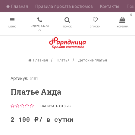
Главная
​Правила проката костюмов
Контакты
Пош
0
+7(978) 844 10
МЕНЮ
ПОИСК
СПИСКИ
КОРЗИНА
70
Главная
Платья
Детские платья
Артикул:
5161
Платье Аида
НАПИСАТЬ ОТЗЫВ
2 100
/ в сутки
Р