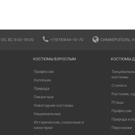
:00, ВС 9:00-18:00
+7(978)844-10-70
СИМФЕРОПОЛЬ, УЛ
КОСТЮМЫ ВЗРОСЛЫМ
КОСТЮМЫ Д
Профессии
Танцевальны
костюмы
Хэллоуин
Стиляги
Природа
Растения, са
Пикантные
Птицы
Новогодние костюмы
Профессии
Национальные
Природа и п
Исторические, сказочные и
киногерои
Персонажи