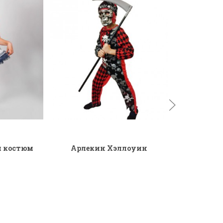
й костюм
Арлекин Хэллоуин
Балер
рячка
б