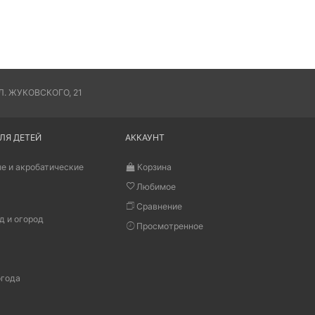
. ЖУКОВСКОГО, 21
ЛЯ ДЕТЕЙ
АККАУНТ
е и акробатические
Корзина
Любимое
Сравнение
д и огород
Просмотренное
огода