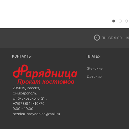
ПН-СБ 9:00 – 19
КОНТАКТЫ
ПЛАТЬЯ
Женские
Детские
295015
,
Россия
,
Симферополь
,
ул. Жуковского, 21
,
+7(978)844-10-70
9:00 - 19:00
roznica-naryadnica@mail.ru