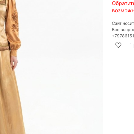
Обратит
возможн
Сайт носи
Все вопро
‎+79786151