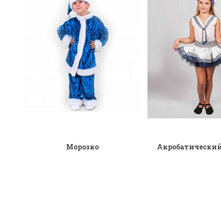
Морозко
Акробатически
морячки | Мо