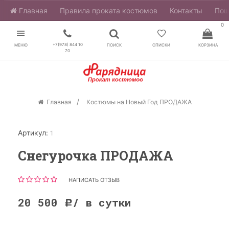
Главная
​Правила проката костюмов
Контакты
Пош
0
+7(978) 844 10
МЕНЮ
ПОИСК
СПИСКИ
КОРЗИНА
70
Главная
Костюмы на Новый Год ПРОДАЖА
Артикул:
1
Снегурочка ПРОДАЖА
НАПИСАТЬ ОТЗЫВ
20 500
/ в сутки
Р