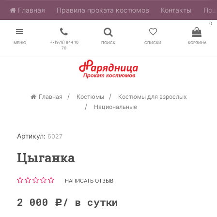
Главная
​Правила проката костюмов
Контакты
Пош
0
+7(978) 844 10
МЕНЮ
ПОИСК
СПИСКИ
КОРЗИНА
70
Главная
Костюмы
Костюмы для взрослых
Национальные
Артикул:
6027
Цыганка
НАПИСАТЬ ОТЗЫВ
2 000
/ в сутки
Р