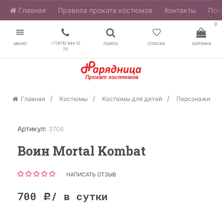
Главная
​Правила проката костюмов
Контакты
Пош
0
+7(978) 844 10
МЕНЮ
ПОИСК
СПИСКИ
КОРЗИНА
70
Главная
Костюмы
Костюмы для детей
Персонажи
Артикул:
3706
Воин Mortal Kombat
НАПИСАТЬ ОТЗЫВ
700
/ в сутки
Р